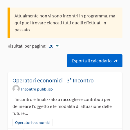
Attualmente non vi sono incontri in programma, ma
qui puoi trovare elencati tutti quelli effettuati in
passato.
Risultati per pagina:
20
Esporta il calendario
Operatori economici - 3° Incontro
Incontro pubblico
L'incontro è finalizzato a raccogliere contributi per
delineare l’oggetto e le modalità di attuazione delle
future...
Filtra i risultati per categoria: Operatori economici
Operatori economici