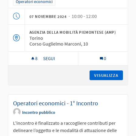
Filtra i risultati per categoria: Operatori economici
Operatori economici
· 10:00 - 12:00
07 NOVEMBRE 2024
AGENZIA DELLA MOBILITÀ PIEMONTESE (AMP)
Torino
Corso Guglielmo Marconi, 10
8
8 SOSTENITORI
SEGUI
0
OPERATORI ECONOMICI - 2° INCONTRO
VISUALIZZA
Operatori economici - 1° Incontro
Incontro pubblico
L'incontro è finalizzato a raccogliere contributi per
delineare l’oggetto e le modalità di attuazione delle