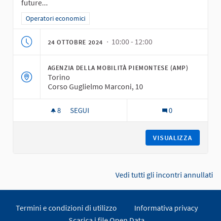
future...
Filtra i risultati per categoria: Operatori economici
Operatori economici
· 10:00 - 12:00
24 OTTOBRE 2024
AGENZIA DELLA MOBILITÀ PIEMONTESE (AMP)
Torino
Corso Guglielmo Marconi, 10
8
8 SOSTENITORI
SEGUI
0
OPERATORI ECONOMICI - 1° INCONTRO
VISUALIZZA
Vedi tutti gli incontri annullati
Termini e condizioni di utilizzo
Informativa privacy
Scarica i file Open Data