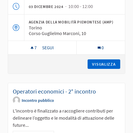
· 10:00 - 12:00
03 DICEMBRE 2024
AGENZIA DELLA MOBILITÀ PIEMONTESE (AMP)
Torino
Corso Guglielmo Marconi, 10
7
7 SOSTENITORI
SEGUI
0
OPERATORI ECONOMICI - 3° INCONTRO
VISUALIZZA
Operatori economici - 2° incontro
Incontro pubblico
L'incontro è finalizzato a raccogliere contributi per
delineare l’oggetto e le modalità di attuazione delle
future...