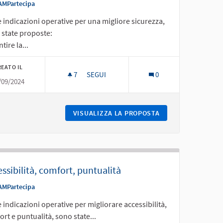
AMPartecipa
e indicazioni operative per una migliore sicurezza,
 state proposte:
tire la...
EATO IL
7
7 SOSTENITORI
SEGUI
0
/09/2024
ELLE CORSE
SICUREZZA
LARITÀ, FLESSIBILITÀ DELLE CORSE
VISUALIZZA LA PROPOSTA
SICUREZZA
ssibilità, comfort, puntualità
AMPartecipa
e indicazioni operative per migliorare accessibilità,
rt e puntualità, sono state...