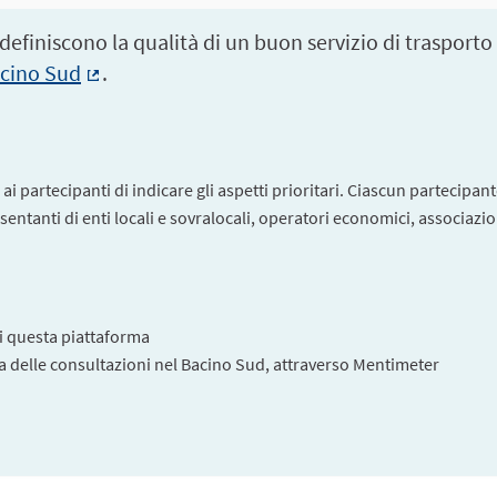
 definiscono
la qualità di un buon servizio di trasporto
acino Sud
.
(Collegamento esterno)
i partecipanti di indicare gli aspetti prioritari. Ciascun partecipante
ntanti di enti locali e sovralocali, operatori economici, associazioni
di questa piattaforma
ra delle consultazioni nel Bacino Sud, attraverso Mentimeter