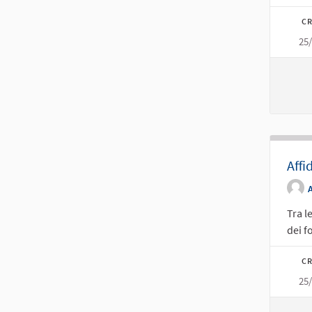
CR
25
Affi
Tra l
dei f
CR
25