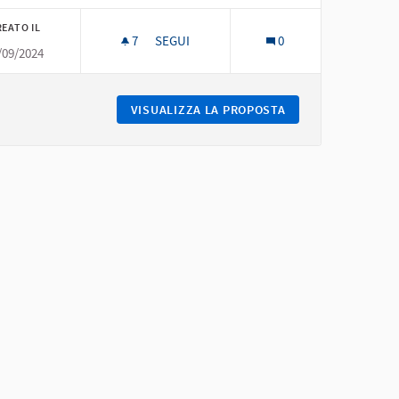
EATO IL
7
7 SOSTENITORI
SEGUI
0
/09/2024
ACCESSIBILITÀ, COMFORT, PUNTUALITÀ
VISUALIZZA LA PROPOSTA
ACCESSIBILITÀ, C