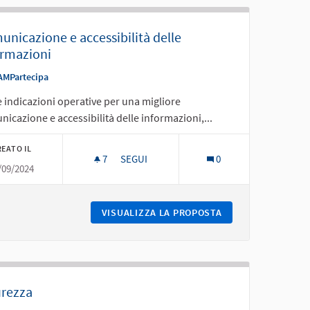
nicazione e accessibilità delle
ormazioni
AMPartecipa
e indicazioni operative per una migliore
icazione e accessibilità delle informazioni,...
EATO IL
7
7 SOSTENITORI
SEGUI
0
/09/2024
COMUNICAZIONE E ACCESSIBILITÀ DELLE 
 SERVIZI
VISUALIZZA LA PROPOSTA
COMUNICAZIONE E 
urezza