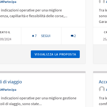
AMPartecipa
e indicazioni operative per una migliore
Tra l
nza, capillarità e flessibilità delle corse,...
sono
Garan
EATO IL
CR
7
7 SOSTENITORI
SEGUI
2
/09/2024
25
FREQUENZA, CAPILLARITÀ, FLESSIBILITÀ D
VISUALIZZA LA PROPOSTA
FREQUENZA, CAPIL
li di viaggio
Acce
AMPartecipa
e indicazioni operative per una migliore gestione
Tra l
toli di viaggio, sono state...
comfo