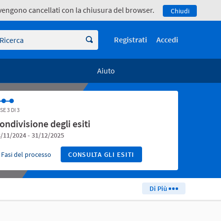
e vengono cancellati con la chiusura del browser.
Chiudi
icerca
Registrati
Accedi
Aiuto
SE 3 DI 3
ondivisione degli esiti
/11/2024 - 31/12/2025
Fasi del processo
CONSULTA GLI ESITI
Di Più