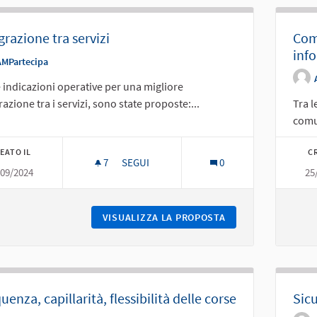
grazione tra servizi
Comu
inf
AMPartecipa
e indicazioni operative per una migliore
razione tra i servizi, sono state proposte:...
Tra l
comun
EATO IL
CR
7
7 SOSTENITORI
SEGUI
0
/09/2024
25
INTEGRAZIONE TRA SERVIZI
VISUALIZZA LA PROPOSTA
INTEGRAZIONE TRA
uenza, capillarità, flessibilità delle corse
Sic