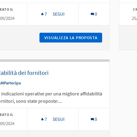
EATO IL
CR
7
7 SOSTENITORI
SEGUI
0
/09/2024
25
TITOLI DI VIAGGIO
VISUALIZZA LA PROPOSTA
TITOLI DI VIAGGIO
dabilità dei fornitori
AMPartecipa
e indicazioni operative per una migliore affidabilità
ornitori, sono state proposte:...
EATO IL
7
7 SOSTENITORI
SEGUI
0
/09/2024
AFFIDABILITÀ DEI FORNITORI