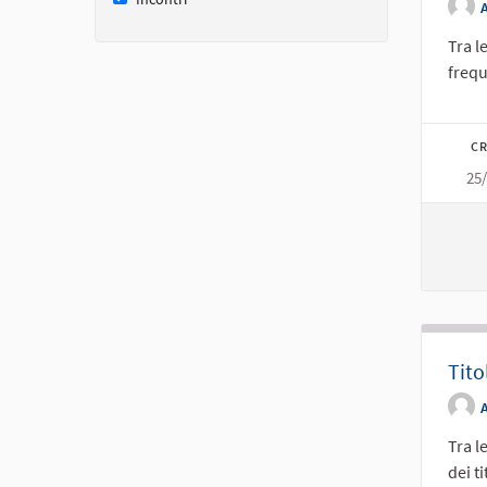
Tra l
freque
CR
25
Tito
Tra l
dei ti