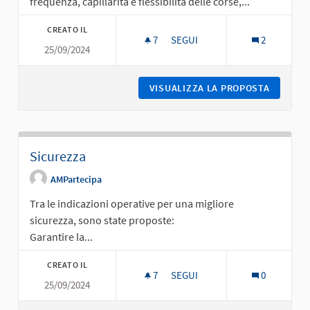
frequenza, capillarità e flessibilità delle corse,...
CREATO IL
7
7 SOSTENITORI
SEGUI
2
25/09/2024
FREQUENZA, CAPILLARITÀ, FLES
VISUALIZZA LA PROPOSTA
FREQUEN
Sicurezza
AMPartecipa
Tra le indicazioni operative per una migliore
sicurezza, sono state proposte:
Garantire la...
CREATO IL
7
7 SOSTENITORI
SEGUI
0
25/09/2024
SICUREZZA