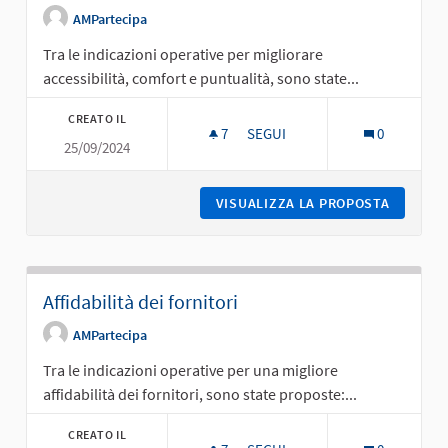
AMPartecipa
Tra le indicazioni operative per migliorare
accessibilità, comfort e puntualità, sono state...
CREATO IL
7
7 SOSTENITORI
SEGUI
0
25/09/2024
ACCESSIBILITÀ, COMFORT, PUN
VISUALIZZA LA PROPOSTA
ACCESSI
Affidabilità dei fornitori
AMPartecipa
Tra le indicazioni operative per una migliore
affidabilità dei fornitori, sono state proposte:...
CREATO IL