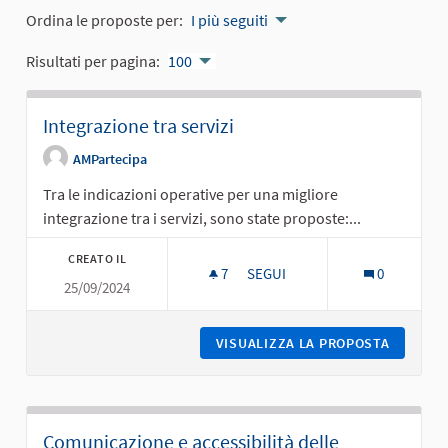
Ordina le proposte per:
I più seguiti
Risultati per pagina:
100
Integrazione tra servizi
AMPartecipa
Tra le indicazioni operative per una migliore
integrazione tra i servizi, sono state proposte:...
CREATO IL
7
7 SOSTENITORI
SEGUI
0
25/09/2024
INTEGRAZIONE TRA SERVIZI
VISUALIZZA LA PROPOSTA
INTEGRA
Comunicazione e accessibilità delle