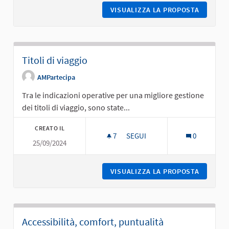
VISUALIZZA LA PROPOSTA
SICURE
Titoli di viaggio
AMPartecipa
Tra le indicazioni operative per una migliore gestione
dei titoli di viaggio, sono state...
CREATO IL
7
7 SOSTENITORI
SEGUI
0
25/09/2024
TITOLI DI VIAGGIO
VISUALIZZA LA PROPOSTA
TITOLI D
Accessibilità, comfort, puntualità