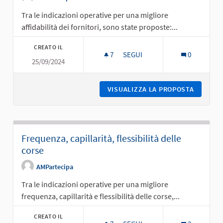
Tra le indicazioni operative per una migliore
affidabilità dei fornitori, sono state proposte:...
CREATO IL
7
7 SOSTENITORI
SEGUI
0
25/09/2024
AFFIDABILITÀ DEI FORNITORI
VISUALIZZA LA PROPOSTA
AFFIDAB
Frequenza, capillarità, flessibilità delle
corse
AMPartecipa
Tra le indicazioni operative per una migliore
frequenza, capillarità e flessibilità delle corse,...
CREATO IL