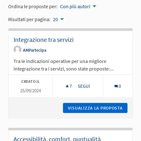
Ordina le proposte per:
Con più autori
Risultati per pagina:
20
Integrazione tra servizi
AMPartecipa
Tra le indicazioni operative per una migliore
integrazione tra i servizi, sono state proposte:...
CREATO IL
7
7 SOSTENITORI
SEGUI
0
25/09/2024
INTEGRAZIONE TRA SERVIZI
VISUALIZZA LA PROPOSTA
INTEGRA
Accessibilità, comfort, puntualità