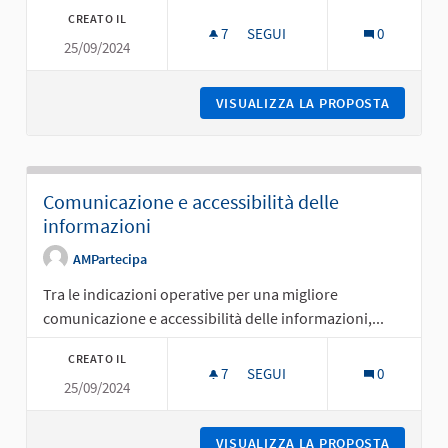
CREATO IL
7
7 SOSTENITORI
SEGUI
0
25/09/2024
SICUREZZA
VISUALIZZA LA PROPOSTA
SICURE
Comunicazione e accessibilità delle
informazioni
AMPartecipa
Tra le indicazioni operative per una migliore
comunicazione e accessibilità delle informazioni,...
CREATO IL
7
7 SOSTENITORI
SEGUI
0
25/09/2024
COMUNICAZIONE E ACCESSIBIL
VISUALIZZA LA PROPOSTA
COMUNIC