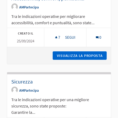
AMPartecipa
Tra le indicazioni operative per migliorare
accessibilità, comfort e puntualità, sono state...
CREATO IL
7
7 SOSTENITORI
SEGUI
0
25/09/2024
ACCESSIBILITÀ, COMFORT, PUN
VISUALIZZA LA PROPOSTA
ACCESSI
Sicurezza
AMPartecipa
Tra le indicazioni operative per una migliore
sicurezza, sono state proposte:
Garantire la...