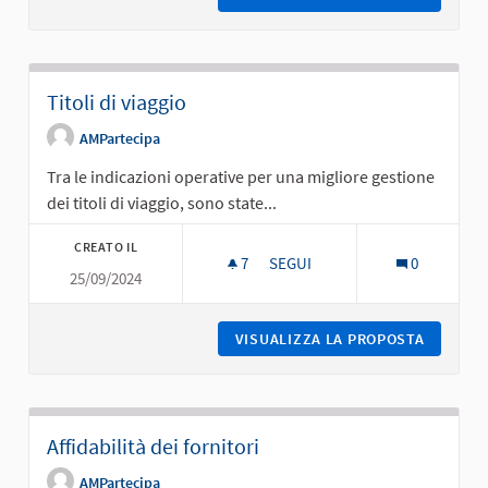
Titoli di viaggio
AMPartecipa
Tra le indicazioni operative per una migliore gestione
dei titoli di viaggio, sono state...
CREATO IL
7
7 SOSTENITORI
SEGUI
0
25/09/2024
TITOLI DI VIAGGIO
VISUALIZZA LA PROPOSTA
TITOLI D
Affidabilità dei fornitori
AMPartecipa