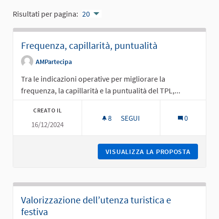
Risultati per pagina:
20
Frequenza, capillarità, puntualità
AMPartecipa
Tra le indicazioni operative per migliorare la
frequenza, la capillarità e la puntualità del TPL,...
CREATO IL
8
8 SOSTENITORI
SEGUI
0
16/12/2024
FREQUENZA, CAPILLARITÀ, PU
VISUALIZZA LA PROPOSTA
FREQUEN
Valorizzazione dell’utenza turistica e
festiva