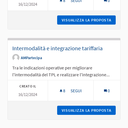
8
8 SOSTENITORI
SEGUI
0
16/12/2024
SERVIZI A MISURA DEL TERRITO
VISUALIZZA LA PROPOSTA
SERVIZI
Intermodalità e integrazione tariffaria
AMPartecipa
Tra le indicazioni operative per migliorare
l'intermodalità del TPL e realizzare l'integrazione...
CREATO IL
8
8 SOSTENITORI
SEGUI
0
16/12/2024
INTERMODALITÀ E INTEGRAZION
VISUALIZZA LA PROPOSTA
INTERMO