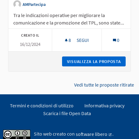
AMPartecipa
Tra le indicazioni operative per migliorare la
comunicazione e la promozione del TPL, sono state...
CREATO IL
8
8 SOSTENITORI
SEGUI
0
16/12/2024
COMUNICAZIONE E PROMOZION
VISUALIZZA LA PROPOSTA
COMUNIC
Vedi tutte le proposte ritirate
Termini e condizioni di utilizzo
Informativa privacy
Scarica i file Open Data
Sito web creato con
software libero
.