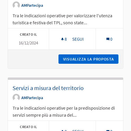
AMPartecipa
Tra le indicazioni operative per valorizzare l'utenza
turistica e festiva del TPL, sono state...
CREATO IL
8
8 SOSTENITORI
SEGUI
0
16/12/2024
VALORIZZAZIONE DELL’UTENZA 
VISUALIZZA LA PROPOSTA
VALORIZ
Servizi a misura del territorio
AMPartecipa
Tra le indicazioni operative per la predisposizione di
servizi sempre più a misura del...
CREATO IL