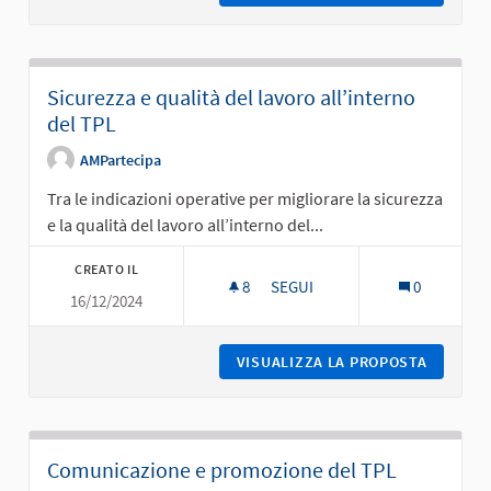
Sicurezza e qualità del lavoro all’interno
del TPL
AMPartecipa
Tra le indicazioni operative per migliorare la sicurezza
e la qualità del lavoro all’interno del...
CREATO IL
8
8 SOSTENITORI
SEGUI
0
16/12/2024
SICUREZZA E QUALITÀ DEL LAV
VISUALIZZA LA PROPOSTA
SICUREZ
Comunicazione e promozione del TPL