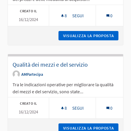
CREATO IL
8
8 SOSTENITORI
SEGUI
0
16/12/2024
PREZZI E MODALITÀ DEI TITOLI 
VISUALIZZA LA PROPOSTA
PREZZI 
Qualità dei mezzi e del servizio
AMPartecipa
Tra le indicazioni operative per migliorare la qualità
dei mezzi e del servizio, sono state...
CREATO IL
8
8 SOSTENITORI
SEGUI
0
16/12/2024
QUALITÀ DEI MEZZI E DEL SERVI
VISUALIZZA LA PROPOSTA
QUALITÀ