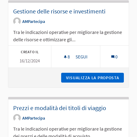
Gestione delle risorse e investimenti
AMPartecipa
Tra le indicazioni operative per migliorare la gestione
delle risorse e ottimizzare gli...
CREATO IL
8
8 SOSTENITORI
SEGUI
0
16/12/2024
GESTIONE DELLE RISORSE E IN
VISUALIZZA LA PROPOSTA
GESTION
Prezzi e modalità dei titoli di viaggio
AMPartecipa
Tra le indicazioni operative per migliorare la gestione
dei prezzi e delle modalità di acquisto...