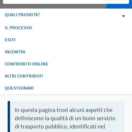
QUALI PRIORITÀ?
IL PROCESSO
ESITI
INCONTRI
CONFRONTO ONLINE
ALTRI CONTRIBUTI
QUESTIONARI
In questa pagina trovi alcuni aspetti che
definiscono
la qualità di un buon servizio
di trasporto pubblico, identificati nel