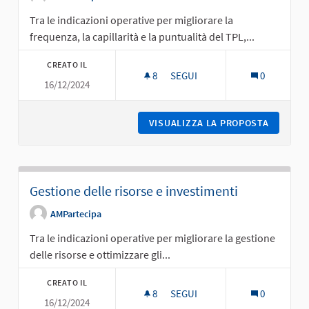
Tra le indicazioni operative per migliorare la
frequenza, la capillarità e la puntualità del TPL,...
CREATO IL
8
8 SOSTENITORI
SEGUI
0
16/12/2024
FREQUENZA, CAPILLARITÀ, PU
VISUALIZZA LA PROPOSTA
FREQUEN
Gestione delle risorse e investimenti
AMPartecipa
Tra le indicazioni operative per migliorare la gestione
delle risorse e ottimizzare gli...
CREATO IL
8
8 SOSTENITORI
SEGUI
0
16/12/2024
GESTIONE DELLE RISORSE E IN