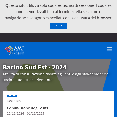
Questo sito utilizza solo cookies tecnici di sessione. I cookies
sono memorizzati fino al termine della sessione di
navigazione e vengono cancellati con la chiusura del browser.
Chiudi
Bacino Sud Est - 2024
Attività di consultazione rivolte agli enti e agli stakeholder del
Bacino Sud Est del Piemonte
FASE 3 DI 3
Condivisione degli esiti
20/12/2024 - 01/12/2025