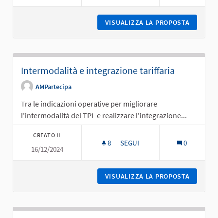
VISUALIZZA LA PROPOSTA
GESTION
Intermodalità e integrazione tariffaria
AMPartecipa
Tra le indicazioni operative per migliorare
l'intermodalità del TPL e realizzare l'integrazione...
CREATO IL
8
8 SOSTENITORI
SEGUI
0
16/12/2024
INTERMODALITÀ E INTEGRAZION
VISUALIZZA LA PROPOSTA
INTERMO