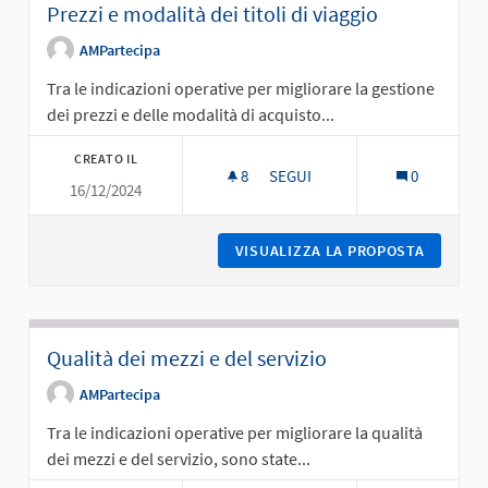
Prezzi e modalità dei titoli di viaggio
AMPartecipa
Tra le indicazioni operative per migliorare la gestione
dei prezzi e delle modalità di acquisto...
CREATO IL
8
8 SOSTENITORI
SEGUI
0
16/12/2024
PREZZI E MODALITÀ DEI TITOLI 
VISUALIZZA LA PROPOSTA
PREZZI 
Qualità dei mezzi e del servizio
AMPartecipa
Tra le indicazioni operative per migliorare la qualità
dei mezzi e del servizio, sono state...