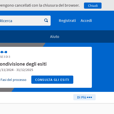
e vengono cancellati con la chiusura del browser.
Chiudi
icerca
Registrati
Accedi
Aiuto
SE 3 DI 3
ondivisione degli esiti
/11/2024 - 31/12/2025
Fasi del processo
CONSULTA GLI ESITI
Di Più