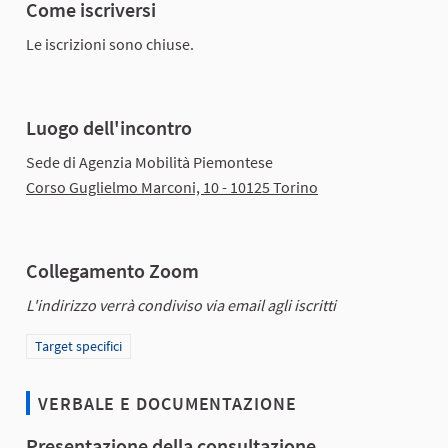
Come iscriversi
Le iscrizioni sono chiuse.
Luogo dell'incontro
Sede di Agenzia Mobilità Piemontese
Corso Guglielmo Marconi, 10 - 10125 Torino
Collegamento Zoom
L'indirizzo verrà condiviso via email agli iscritti
Filtra i risultati per categoria: Target specifici
Target specifici
VERBALE E DOCUMENTAZIONE
Presentazione della consultazione