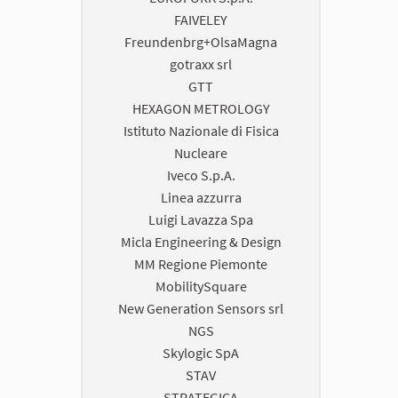
FAIVELEY
Freundenbrg+OlsaMagna
gotraxx srl
GTT
HEXAGON METROLOGY
Istituto Nazionale di Fisica
Nucleare
Iveco S.p.A.
Linea azzurra
Luigi Lavazza Spa
Micla Engineering & Design
MM Regione Piemonte
MobilitySquare
New Generation Sensors srl
NGS
Skylogic SpA
STAV
STRATEGICA