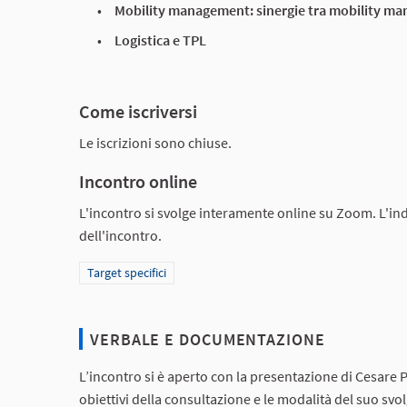
Mobility management: sinergie tra mobility man
Logistica e TPL
Come iscriversi
Le iscrizioni sono chiuse.
Incontro online
L'incontro si svolge interamente online su Zoom. L'indi
dell'incontro.
Filtra i risultati per categoria: Target specifici
Target specifici
VERBALE E DOCUMENTAZIONE
L’incontro si è aperto con la presentazione di Cesare 
obiettivi della consultazione e le modalità del suo svo