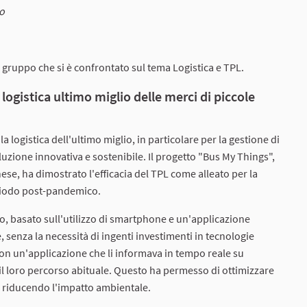
po
 gruppo che si è confrontato sul tema Logistica e TPL.
logistica ultimo miglio delle merci di piccole
a logistica dell'ultimo miglio, in particolare per la gestione di
uzione innovativa e sostenibile. Il progetto "Bus My Things",
se, ha dimostrato l'efficacia del TPL come alleato per la
eriodo post-pandemico.
to, basato sull'utilizzo di smartphone e un'applicazione
, senza la necessità di ingenti investimenti in tecnologie
con un'applicazione che li informava in tempo reale su
l loro percorso abituale. Questo ha permesso di ottimizzare
L e riducendo l'impatto ambientale.