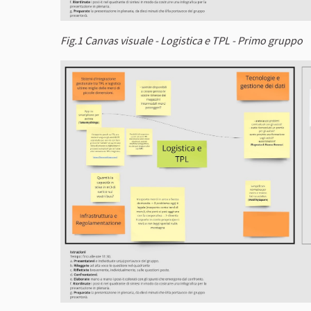
Fig.1 Canvas visuale - Logistica e TPL - Primo gruppo