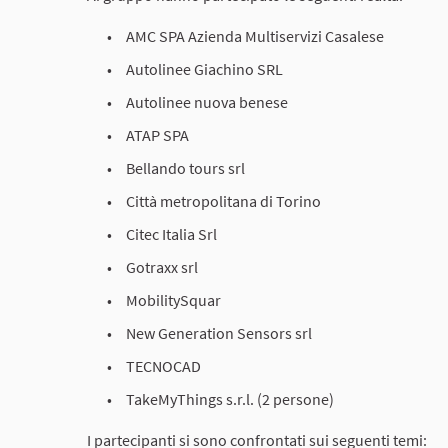
AMC SPA Azienda Multiservizi Casalese
Autolinee Giachino SRL
Autolinee nuova benese
ATAP SPA
Bellando tours srl
Città metropolitana di Torino
Citec Italia Srl
Gotraxx srl
MobilitySquar
New Generation Sensors srl
TECNOCAD
TakeMyThings s.r.l. (2 persone)
I partecipanti si sono confrontati sui seguenti temi: