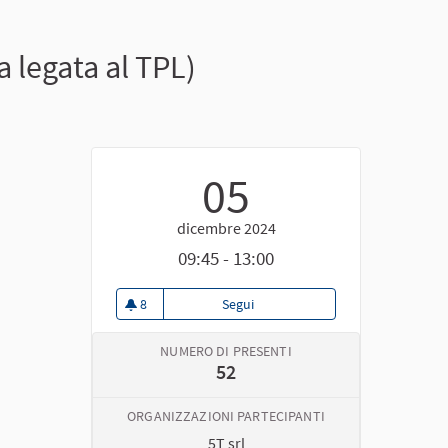
a legata al TPL)
05
dicembre 2024
09:45 - 13:00
8
Segui
Target specifici - 3° Incontro (M
8 sostenitori
NUMERO DI PRESENTI
52
ORGANIZZAZIONI PARTECIPANTI
5T srl