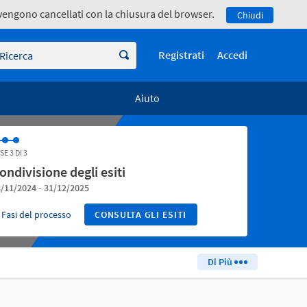
e vengono cancellati con la chiusura del browser.
Chiudi
icerca
Registrati
Accedi
Aiuto
SE 3 DI 3
ondivisione degli esiti
/11/2024 - 31/12/2025
Fasi del processo
CONSULTA GLI ESITI
Di Più