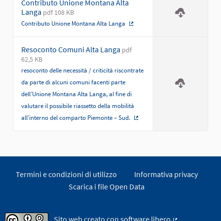
Contributo Unione Montana Alta
Langa
pdf 108 KB
Contributo Unione Montana Alta Langa
(Collegamento esterno)
Resoconto Comuni Alta Langa
pdf
62,5 KB
resoconto delle necessità / criticità riscontrate
da parte di alcuni comuni facenti parte
dell’Unione Montana Alta Langa, al fine di
valutare il possibile riassetto della mobilità
all’interno del comparto Piemonte – Sud.
(Collegamento esterno)
Termini e condizioni di utilizzo
Informativa privacy
Scarica i file Open Data
Sito web creato con
software libero
.