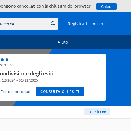
e vengono cancellati con la chiusura del browser.
Chiudi
icerca
Registrati
Accedi
Aiuto
SE 3 DI 3
ondivisione degli esiti
/12/2024 - 01/12/2025
Fasi del processo
CONSULTA GLI ESITI
Di Più