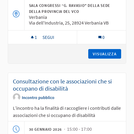
SALA CONGRESSI “G. RAVASIO" DELLA SEDE
DELLA PROVINCIA DEL VCO
Verbania
Via dell'Industria, 25, 28924 Verbania VB
1
1 SOSTENITORI
SEGUI
0
INCONTRO IN PRESENZA CON I COMUNI DELLA 
VISUALIZZA
Consultazione con le associazioni che si
occupano di disabilità
Incontro pubblico
L’incontro ha la finalità di raccogliere i contributi dalle
associazioni che si occupano di disabilità
· 15:00 - 17:00
30 GENNAIO 2026