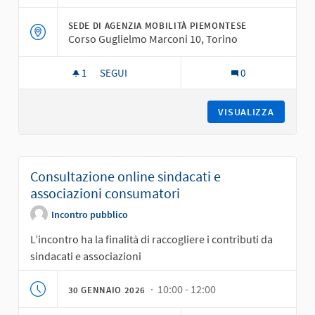
SEDE DI AGENZIA MOBILITÀ PIEMONTESE
Corso Guglielmo Marconi 10, Torino
1
1 SOSTENITORI
SEGUI
0
CONSULTAZIONE CON LE ASSOCIAZIONI CHE SI 
VISUALIZZA
Consultazione online sindacati e
associazioni consumatori
Incontro pubblico
L’incontro ha la finalità di raccogliere i contributi da
sindacati e associazioni
· 10:00 - 12:00
30 GENNAIO 2026