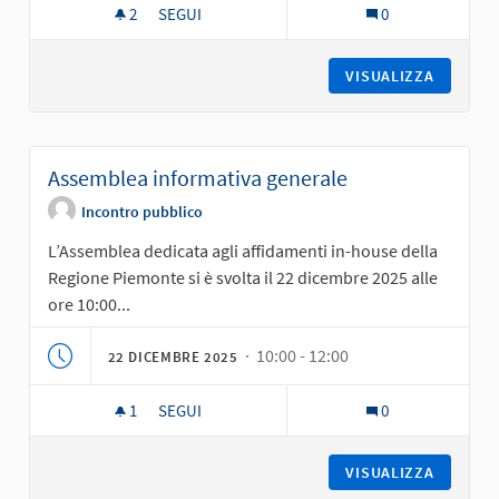
2
2 SOSTENITORI
SEGUI
0
CONSULTAZIONE ONLINE SINDACATI E ASSOCIA
VISUALIZZA
Assemblea informativa generale
Incontro pubblico
L’Assemblea dedicata agli affidamenti in-house della
Regione Piemonte si è svolta il 22 dicembre 2025 alle
ore 10:00...
· 10:00 - 12:00
22 DICEMBRE 2025
1
1 SOSTENITORI
SEGUI
0
ASSEMBLEA INFORMATIVA GENERALE
VISUALIZZA