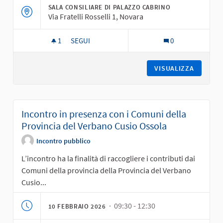
SALA CONSILIARE DI PALAZZO CABRINO
Via Fratelli Rosselli 1, Novara
1
1 SOSTENITORI
SEGUI
0
INCONTRO IN PRESENZA CON I COMUNI DELLA
VISUALIZZA
Incontro in presenza con i Comuni della
Provincia del Verbano Cusio Ossola
Incontro pubblico
L’incontro ha la finalità di raccogliere i contributi dai
Comuni della provincia della Provincia del Verbano
Cusio...
· 09:30 - 12:30
10 FEBBRAIO 2026