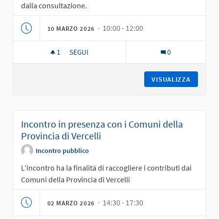
dalla consultazione.
· 10:00 - 12:00
10 MARZO 2026
1
1 SOSTENITORI
SEGUI
0
INCONTRO DI RESTITUZIONE ONLINE PER PROVIN
VISUALIZZA
Incontro in presenza con i Comuni della
Provincia di Vercelli
Incontro pubblico
L’incontro ha la finalità di raccogliere i contributi dai
Comuni della Provincia di Vercelli
· 14:30 - 17:30
02 MARZO 2026