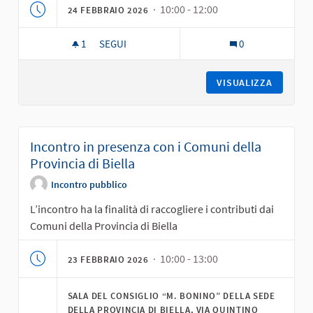
· 10:00 - 12:00
24 FEBBRAIO 2026
1
1 SOSTENITORI
SEGUI
0
INCONTRO DI RESTITUZIONE ONLINE PER AFFI
VISUALIZZA
Incontro in presenza con i Comuni della
Provincia di Biella
Incontro pubblico
L’incontro ha la finalità di raccogliere i contributi dai
Comuni della Provincia di Biella
· 10:00 - 13:00
23 FEBBRAIO 2026
SALA DEL CONSIGLIO “M. BONINO” DELLA SEDE
DELLA PROVINCIA DI BIELLA, VIA QUINTINO