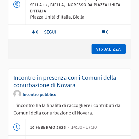
SELLA 12, BIELLA, INGRESSO DA PIAZZA UNITÀ
D'ITALIA
Piazza Unità d'Italia, Biella
0
0 SOSTENITORI
SEGUI
0
INCONTRO IN PRESENZA CON I COMUNI DELLA P
VISUALIZZA
Incontro in presenza con i Comuni della
conurbazione di Novara
Incontro pubblico
L’incontro ha la finalità di raccogliere i contributi dai
Comuni della conurbazione di Novara.
· 14:30 - 17:30
10 FEBBRAIO 2026