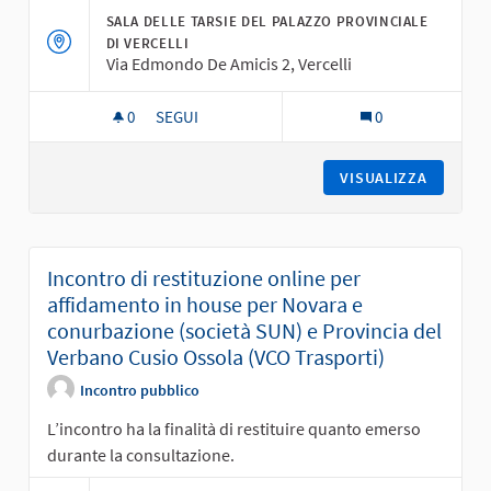
SALA DELLE TARSIE DEL PALAZZO PROVINCIALE
DI VERCELLI
Via Edmondo De Amicis 2, Vercelli
0
0 SOSTENITORI
SEGUI
0
INCONTRO IN PRESENZA CON I COMUNI DELLA P
VISUALIZZA
Incontro di restituzione online per
affidamento in house per Novara e
conurbazione (società SUN) e Provincia del
Verbano Cusio Ossola (VCO Trasporti)
Incontro pubblico
L’incontro ha la finalità di restituire quanto emerso
durante la consultazione.